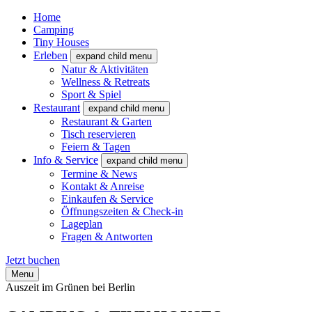
Home
Camping
Tiny Houses
Erleben
expand child menu
Natur & Aktivitäten
Wellness & Retreats
Sport & Spiel
Restaurant
expand child menu
Restaurant & Garten
Tisch reservieren
Feiern & Tagen
Info & Service
expand child menu
Termine & News
Kontakt & Anreise
Einkaufen & Service
Öffnungszeiten & Check-in
Lageplan
Fragen & Antworten
Jetzt buchen
Menu
Auszeit im Grünen bei Berlin