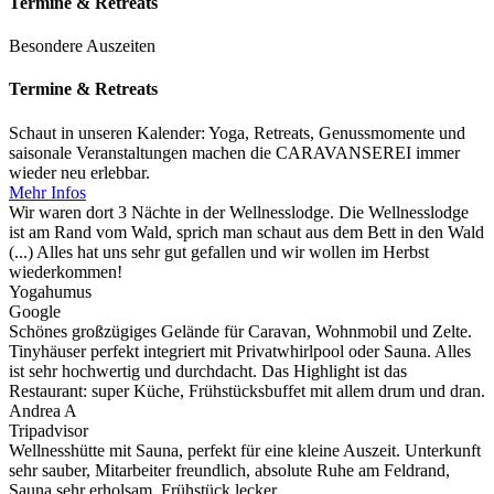
Termine & Retreats
Besondere Auszeiten
Termine & Retreats
Schaut in unseren Kalender: Yoga, Retreats, Genussmomente und
saisonale Veranstaltungen machen die CARAVANSEREI immer
wieder neu erlebbar.
Mehr Infos
Wir waren dort 3 Nächte in der Wellnesslodge. Die Wellnesslodge
ist am Rand vom Wald, sprich man schaut aus dem Bett in den Wald
(...) Alles hat uns sehr gut gefallen und wir wollen im Herbst
wiederkommen!
Yogahumus
Google
Schönes großzügiges Gelände für Caravan, Wohnmobil und Zelte.
Tinyhäuser perfekt integriert mit Privatwhirlpool oder Sauna. Alles
ist sehr hochwertig und durchdacht. Das Highlight ist das
Restaurant: super Küche, Frühstücksbuffet mit allem drum und dran.
Andrea A
Tripadvisor
Wellnesshütte mit Sauna, perfekt für eine kleine Auszeit. Unterkunft
sehr sauber, Mitarbeiter freundlich, absolute Ruhe am Feldrand,
Sauna sehr erholsam, Frühstück lecker.